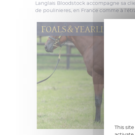
Langlais Bloodstock accompagne sa clien
de poulinieres, en France comme à l'étr
FOALS & YEARLINGS
This sit
activate