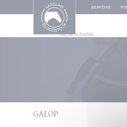
BIENVENUE
PUR
ACCUEIL
>
Pur-sang Anglais
GALOP