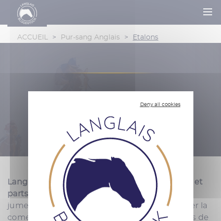
ACCUEIL
>
Pur-sang Anglais
>
Etalons
ETALONS
Deny all cookies
Langlais Bloodstock
vous présente les
saillies et
parts d'étalon
disponibles à la vente pour vos
juments. Vous pouvez également nous confier la
comercialisation de
vos saillies et parts
auprès de