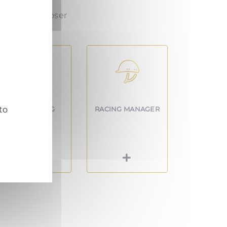
de vous proposer
to
PINHOOKING
RACING MANAGER