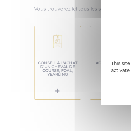
Vous trouverez ici tous les services q
This sit
CONSEIL À L'ACHAT
ACHAT & VENTES,
D'UN CHEVAL DE
PRIVÉES OU
activate
COURSE, FOAL,
ENCHÈRES
YEARLING
PUBLIQUES